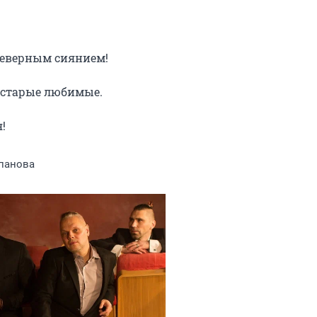
северным сиянием!

 старые любимые.

!
панова