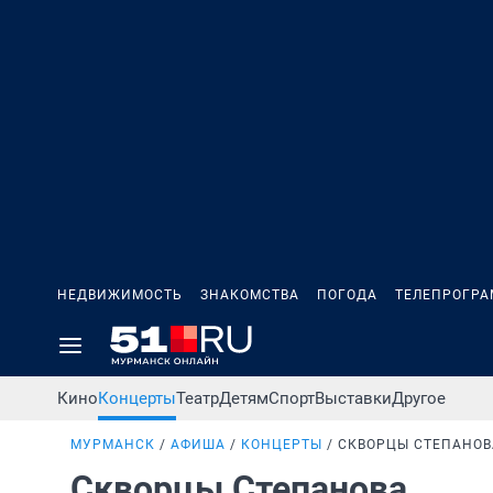
НЕДВИЖИМОСТЬ
ЗНАКОМСТВА
ПОГОДА
ТЕЛЕПРОГР
Кино
Концерты
Театр
Детям
Спорт
Выставки
Другое
МУРМАНСК
АФИША
КОНЦЕРТЫ
СКВОРЦЫ СТЕПАНОВ
Скворцы Степанова