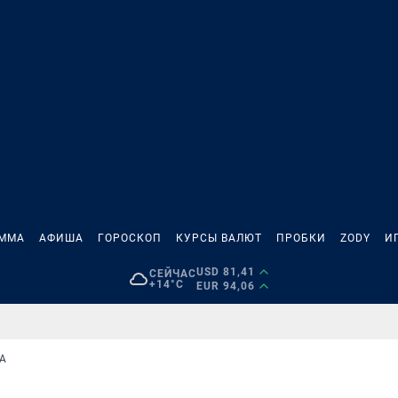
АММА
АФИША
ГОРОСКОП
КУРСЫ ВАЛЮТ
ПРОБКИ
ZODY
И
USD 81,41
СЕЙЧАС
+14°C
EUR 94,06
А