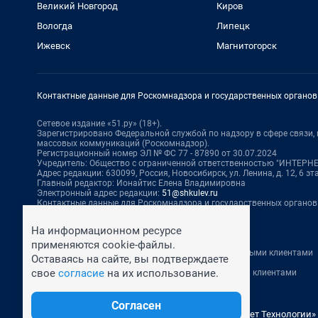
Великий Новгород
Киров
Вологда
Липецк
Ижевск
Магнитогорск
Контактные данные для Роскомнадзора и государственных органов
Сетевое издание «51.ру» (18+).
Зарегистрировано Федеральной службой по надзору в сфере связи
массовых коммуникаций (Роскомнадзор).
Регистрационный номер ЭЛ № ФС 77 - 87890 от 30.07.2024
Учредитель: Общество с ограниченной ответственностью "ИНТЕР
Адрес редакции: 630099, Россия, Новосибирск, ул. Ленина, д. 12, 6 эта
Главный редактор: Ионайтис Елена Владимировна
Электронный адрес редакции:
51@shkulev.ru
Контактные данные для Роскомнадзора и государственных органов
Техподдержка:
help@shkulev.ru
На информационном ресурсе
По вопросам коммерческого сотрудничества:
применяются cookie-файлы.
Жапарова Жанна, менеджер по работе с федеральными клиентами
Оставаясь на сайте, вы подтверждаете
zhanna.zhaparova@shkulev.ru
, моб. + 7 982 640 34 32
свое
согласие
на их использование.
Ревина Мария, директор по работе с федеральными клиентами
mariya.revina@shkulev.ru
, моб. +7 910 402 4056
Согласен
© ООО «Сеть городских порталов»
© ООО «Интернет Технологии»