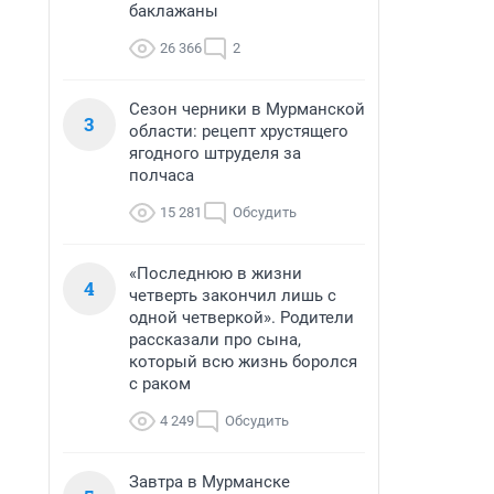
баклажаны
26 366
2
Сезон черники в Мурманской
3
области: рецепт хрустящего
ягодного штруделя за
полчаса
15 281
Обсудить
«Последнюю в жизни
4
четверть закончил лишь с
одной четверкой». Родители
рассказали про сына,
который всю жизнь боролся
с раком
4 249
Обсудить
Завтра в Мурманске