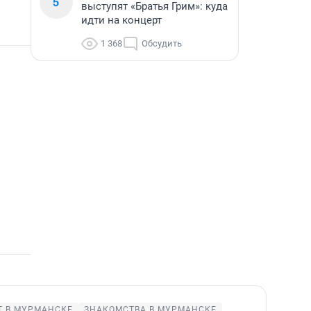
5
выступят «Братья Грим»: куда
идти на концерт
1 368
Обсудить
Т В МУРМАНСКЕ
ЗНАКОМСТВА В МУРМАНСКЕ