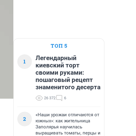
ТОП 5
Легендарный
1
киевский торт
своими руками:
пошаговый рецепт
знаменитого десерта
26 372
6
«Наши урожаи отличаются от
2
южных»: как жительница
Заполярья научилась
выращивать томаты, перцы и