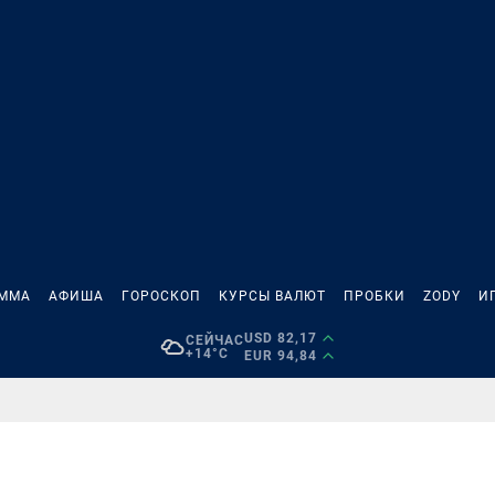
АММА
АФИША
ГОРОСКОП
КУРСЫ ВАЛЮТ
ПРОБКИ
ZODY
И
USD 82,17
СЕЙЧАС
+14°C
EUR 94,84