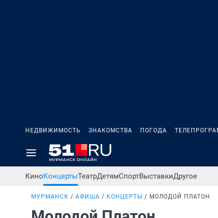
НЕДВИЖИМОСТЬ
ЗНАКОМСТВА
ПОГОДА
ТЕЛЕПРОГР
Кино
Концерты
Театр
Детям
Спорт
Выставки
Другое
МУРМАНСК
АФИША
КОНЦЕРТЫ
МОЛОДОЙ ПЛАТОН
Молодой Платон