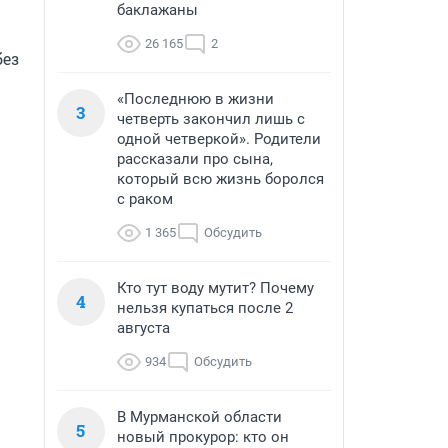
баклажаны
26 165
2
ез 
«Последнюю в жизни
3
четверть закончил лишь с
одной четверкой». Родители
рассказали про сына,
который всю жизнь боролся
с раком
1 365
Обсудить
Кто тут воду мутит? Почему
4
нельзя купаться после 2
августа
934
Обсудить
В Мурманской области
5
новый прокурор: кто он