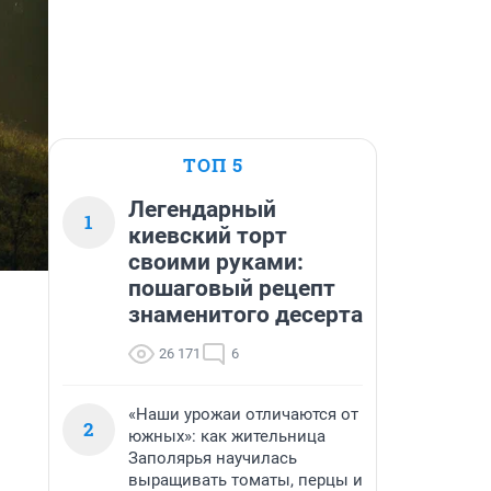
ТОП 5
Легендарный
1
киевский торт
своими руками:
пошаговый рецепт
знаменитого десерта
26 171
6
«Наши урожаи отличаются от
2
южных»: как жительница
Заполярья научилась
выращивать томаты, перцы и