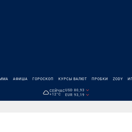
АММА
АФИША
ГОРОСКОП
КУРСЫ ВАЛЮТ
ПРОБКИ
ZODY
И
USD 80,93
СЕЙЧАС
+12°C
EUR 93,19