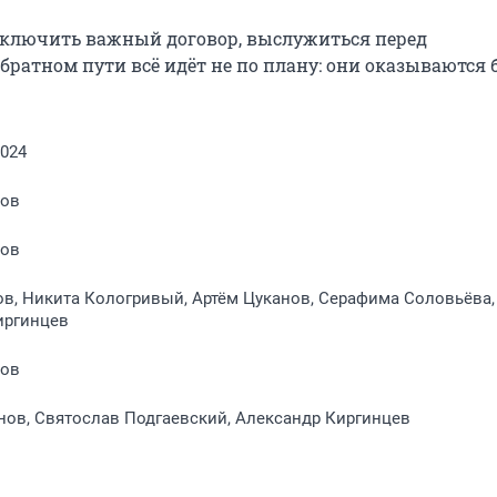
заключить важный договор, выслужиться перед 
ратном пути всё идёт не по плану: они оказываются б
2024
мов
мов
в, Никита Кологривый, Артём Цуканов, Серафима Соловьёва,
иргинцев
мов
нов, Святослав Подгаевский, Александр Киргинцев