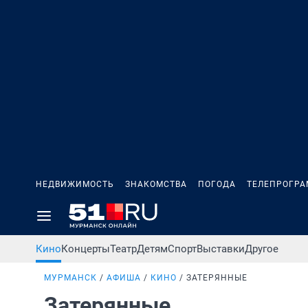
НЕДВИЖИМОСТЬ
ЗНАКОМСТВА
ПОГОДА
ТЕЛЕПРОГР
Кино
Концерты
Театр
Детям
Спорт
Выставки
Другое
МУРМАНСК
АФИША
КИНО
ЗАТЕРЯННЫЕ
Затерянные