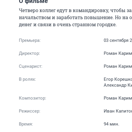
О фильме
Четверо коллег едут в командировку, чтобы 
начальством и заработать повышение. Но на об
денег и связи в очень странном городке.
Премьера:
03 сентября 
Директор:
Роман Кари
Сценарист:
Роман Кари
В ролях:
Егор Корешко
Александр К
Композитор:
Роман Кари
Режиссер:
Иван Капито
Время:
94 мин.