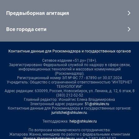
Предвыборная агитация
Все города сети
Контактные данные для Роскомнадзора и государственных органов
Сетевое издание «51.ру» (18+).
Зарегистрировано Федеральной службой по надзору в сфере связи,
информационных технологий и массовых коммуникаций
(Роскомнадзор).
Регистрационный номер ЭЛ № ФС 77 - 87890 от 30.07.2024
Учредитель: Общество с ограниченной ответственностью "ИНТЕРНЕТ
ТЕХНОЛОГИИ"
Адрес редакции: 630099, Россия, Новосибирск, ул. Ленина, д. 12, 6 этаж, 8
(383) 212-52-52
Главный редактор: Ионайтис Елена Владимировна
Электронный адрес редакции:
51@shkulev.ru
Контактные данные для Роскомнадзора и государственных органов:
juristchel@shkulev.ru
.
Техподдержка:
help@shkulev.ru
По вопросам коммерческого сотрудничества:
Жапарова Жанна, менеджер по работе с федеральными клиентами
zhanna.zhaparova@shkulev.ru
, моб. + 7 982 640 34 32