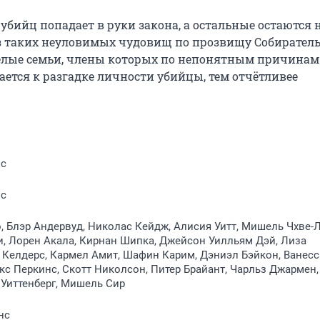
бийц попадает в руки закона, а остальные остаются н
из таких неуловимых чудовищ по прозвищу Собиратель 
целые семьи, члены которых по непонятным причинам 
ется к разгадке личности убийцы, тем отчётливее 
нс
нс
 Блэр Андервуд, Николас Кейдж, Алисия Уитт, Мишель Чхве-Л
, Лорен Акала, Кирнан Шипка, Джейсон Уилльям Дэй, Лиза
 Келдерс, Кармел Амит, Шафин Карим, Дэниэл Бэйкон, Ванесс
кс Перкинс, Скотт Николсон, Питер Брайант, Чарльз Джармен,
 Уиттенберг, Мишель Сир
нс