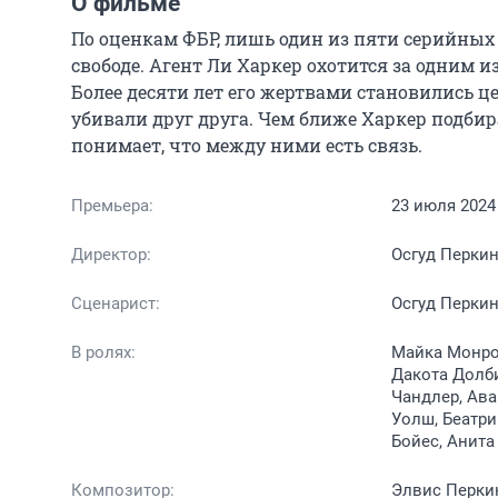
О фильме
По оценкам ФБР, лишь один из пяти серийных у
свободе. Агент Ли Харкер охотится за одним 
Более десяти лет его жертвами становились 
убивали друг друга. Чем ближе Харкер подбира
понимает, что между ними есть связь.
Премьера:
23 июля 2024
Директор:
Осгуд Перки
Сценарист:
Осгуд Перки
В ролях:
Майка Монро,
Дакота Долби
Чандлер, Ава
Уолш, Беатри
Бойес, Анита
Композитор:
Элвис Перки