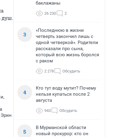
баклажаны
а 
26 230
2
душ. 
«Последнюю в жизни
3
четверть закончил лишь с
одной четверкой». Родители
рассказали про сына,
который всю жизнь боролся
с раком
2 278
Обсудить
Кто тут воду мутит? Почему
4
нельзя купаться после 2
и,
августа
а
943
Обсудить
 Эрин
В Мурманской области
5
новый прокурор: кто он