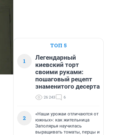
ТОП 5
Легендарный
1
киевский торт
своими руками:
пошаговый рецепт
знаменитого десерта
26 243
6
«Наши урожаи отличаются от
2
южных»: как жительница
Заполярья научилась
выращивать томаты, перцы и