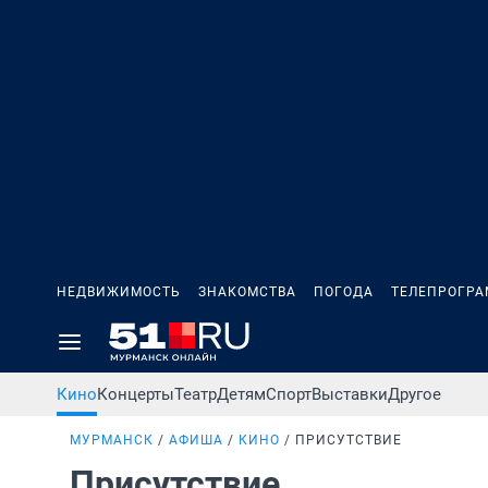
НЕДВИЖИМОСТЬ
ЗНАКОМСТВА
ПОГОДА
ТЕЛЕПРОГР
Кино
Концерты
Театр
Детям
Спорт
Выставки
Другое
МУРМАНСК
АФИША
КИНО
ПРИСУТСТВИЕ
Присутствие