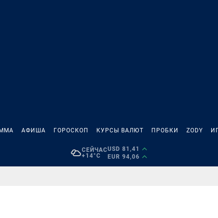
АММА
АФИША
ГОРОСКОП
КУРСЫ ВАЛЮТ
ПРОБКИ
ZODY
И
USD 81,41
СЕЙЧАС
+14°C
EUR 94,06