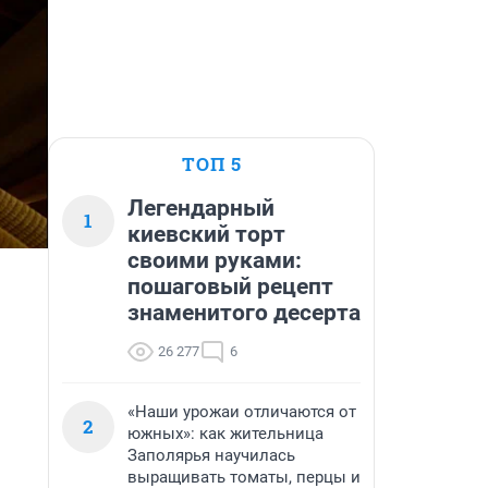
ТОП 5
Легендарный
1
киевский торт
своими руками:
пошаговый рецепт
знаменитого десерта
26 277
6
«Наши урожаи отличаются от
2
южных»: как жительница
Заполярья научилась
выращивать томаты, перцы и