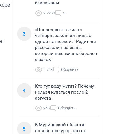
баклажаны
оре 
26 260
2
«Последнюю в жизни
3
четверть закончил лишь с
el
одной четверкой». Родители
рассказали про сына,
который всю жизнь боролся
с раком
2 723
Обсудить
Кто тут воду мутит? Почему
4
нельзя купаться после 2
августа
945
Обсудить
В Мурманской области
5
новый прокурор: кто он