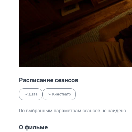
Расписание сеансов
Дата
Кинотеатр
По выбранным параметрам сеансов не найдено
О фильме