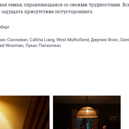
чная семья, справляющаяся со своими трудностями. Вск
т ощущать присутствие потустороннего.
рберг
с Салливан, Callina Liang, West Mulholland, Джулия Фокс, Dani
ared Wiseman, Лукас Папаэлиас