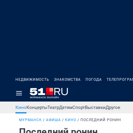
НЕДВИЖИМОСТЬ
ЗНАКОМСТВА
ПОГОДА
ТЕЛЕПРОГР
Кино
Концерты
Театр
Детям
Спорт
Выставки
Другое
МУРМАНСК
АФИША
КИНО
ПОСЛЕДНИЙ РОНИН
Последний ронин