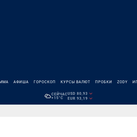
АММА
АФИША
ГОРОСКОП
КУРСЫ ВАЛЮТ
ПРОБКИ
ZODY
И
USD 80,93
СЕЙЧАС
+15°C
EUR 93,19