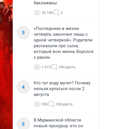
баклажаны
26 186
2
«Последнюю в жизни
3
четверть закончил лишь с
одной четверкой». Родители
рассказали про сына,
который всю жизнь боролся
с раком
1 615
Обсудить
Кто тут воду мутит? Почему
4
нельзя купаться после 2
августа
936
Обсудить
В Мурманской области
5
новый прокурор: кто он