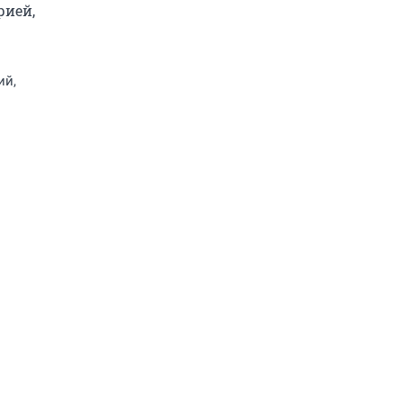
ией, 
ий,