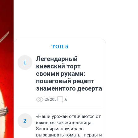
ТОП 5
Легендарный
1
киевский торт
своими руками:
пошаговый рецепт
знаменитого десерта
26 205
6
«Наши урожаи отличаются от
2
южных»: как жительница
Заполярья научилась
выращивать томаты, перцы и