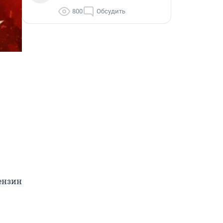
800
Обсудить
нзин 