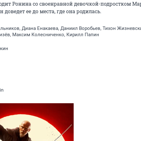
одит Ронина со своенравной девочкой-подростком Мар
доведет ее до места, где она родилась.
льников, Диана Енакаева, Даниил Воробьев, Тихон Жизневск
изёв, Максим Колесниченко, Кирилл Папин
кин
in