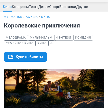
Кино
Концерты
Театр
Детям
Спорт
Выставки
Другое
МУРМАНСК
АФИША
КИНО
Королевские приключения
МЕЛОДРАМА
МУЛЬТФИЛЬМ
ФЭНТЕЗИ
КОМЕДИЯ
СЕМЕЙНОЕ КИНО
КИНО
6+
Купить билеты