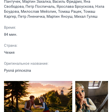
Пантучек, Мартин Захалка, Василь Фридрих, Яна
Свободова, Петр Поспичаль, Ярослава Броускова, Нэла
Боудова, Милослав Мейзлик, Томаш Рацек, Томаш
Каргер, Петр Лненичка, Мартин Яноуш, Михал Гуляш
Время:
84 мин.
Страна:
Чехия
Оригинальное название:
Pysná princezna