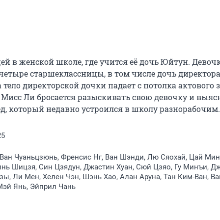
ей в женской школе, где учится её дочь Юйтун. Девочк
 четыре старшеклассницы, в том числе дочь директора
 тело директорской дочки падает с потолка актового з
Мисс Ли бросается разыскивать свою девочку и выясня
ед, который недавно устроился в школу разнорабочим.
25
Ван Чуаньцзюнь, Френсис Нг, Ван Шэнди, Лю Сяохай, Цай Мин
нь Шицзя, Син Цзядун, Джастин Хуан, Сюй Цзяо, Гу Минъи, Д
ы, Ли Мен, Хелен Чэн, Шэнь Хао, Алан Аруна, Тан Ким-Ван, Ва
Мэй Янь, Эйприл Чань