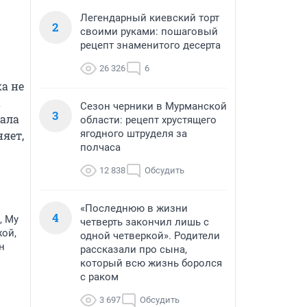
Легендарный киевский торт
2
своими руками: пошаговый
рецепт знаменитого десерта
26 326
6
а не 
 
Сезон черники в Мурманской
3
ала 
области: рецепт хрустящего
ягодного штруделя за
ет, 
полчаса
12 838
Обсудить
«Последнюю в жизни
4
, Му
четверть закончил лишь с
жой,
одной четверкой». Родители
н
рассказали про сына,
который всю жизнь боролся
с раком
3 697
Обсудить