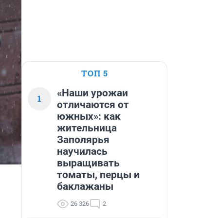
ТОП 5
«Наши урожаи
1
отличаются от
южных»: как
жительница
Заполярья
научилась
выращивать
томаты, перцы и
баклажаны
26 326
2