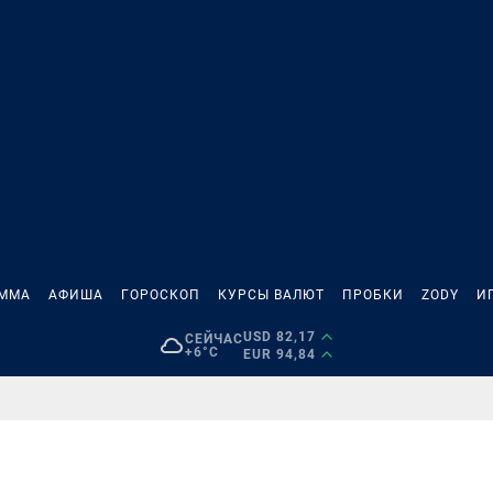
АММА
АФИША
ГОРОСКОП
КУРСЫ ВАЛЮТ
ПРОБКИ
ZODY
И
USD 82,17
СЕЙЧАС
+6°C
EUR 94,84