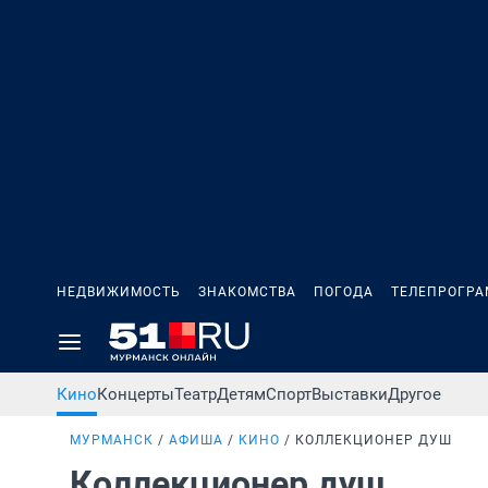
НЕДВИЖИМОСТЬ
ЗНАКОМСТВА
ПОГОДА
ТЕЛЕПРОГР
Кино
Концерты
Театр
Детям
Спорт
Выставки
Другое
МУРМАНСК
АФИША
КИНО
КОЛЛЕКЦИОНЕР ДУШ
Коллекционер душ