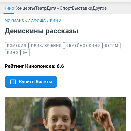
Кино
Концерты
Театр
Детям
Спорт
Выставки
Другое
МУРМАНСК
АФИША
КИНО
Денискины рассказы
КОМЕДИЯ
ПРИКЛЮЧЕНИЯ
СЕМЕЙНОЕ КИНО
ДЕТЯМ
КИНО
6+
Рейтинг Кинопоиска: 6.6
Купить билеты