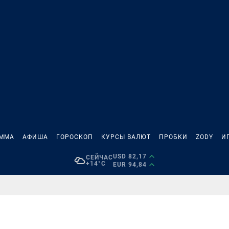
АММА
АФИША
ГОРОСКОП
КУРСЫ ВАЛЮТ
ПРОБКИ
ZODY
И
USD 82,17
СЕЙЧАС
+14°C
EUR 94,84