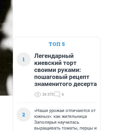
ТОП 5
Легендарный
1
киевский торт
своими руками:
пошаговый рецепт
знаменитого десерта
26 373
6
«Наши урожаи отличаются от
2
южных»: как жительница
Заполярья научилась
выращивать томаты, перцы и