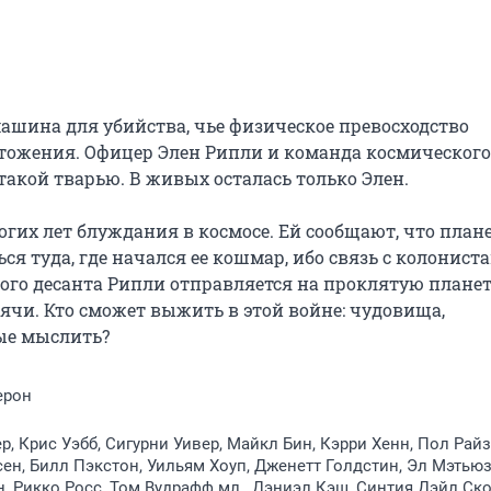
шина для убийства, чье физическое превосходство 
тожения. Офицер Элен Рипли и команда космического 
такой тварью. В живых осталась только Элен.

гих лет блуждания в космосе. Ей сообщают, что плане
ься туда, где начался ее кошмар, ибо связь с колониста
ого десанта Рипли отправляется на проклятую планету
ячи. Кто сможет выжить в этой войне: чудовища, 
ные мыслить?
ерон
р, Крис Уэбб, Сигурни Уивер, Майкл Бин, Кэрри Хенн, Пол Райз
ен, Билл Пэкстон, Уильям Хоуп, Дженетт Голдстин, Эл Мэтьюз
, Рикко Росс, Том Вудрафф мл., Дэниэл Кэш, Синтия Дэйл Ско