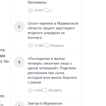
баклажаны
26 367
2
Сезон черники в Мурманской
3
области: рецепт хрустящего
ягодного штруделя за
полчаса
15 282
Обсудить
та 
ми 
«Последнюю в жизни
. Но 
4
четверть закончил лишь с
одной четверкой». Родители
рассказали про сына,
который всю жизнь боролся
с раком
4 254
Обсудить
ер,
,
Завтра в Мурманске
тт,