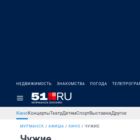
НЕДВИЖИМОСТЬ
ЗНАКОМСТВА
ПОГОДА
ТЕЛЕПРОГР
Кино
Концерты
Театр
Детям
Спорт
Выставки
Другое
МУРМАНСК
АФИША
КИНО
ЧУЖИЕ
Чужие