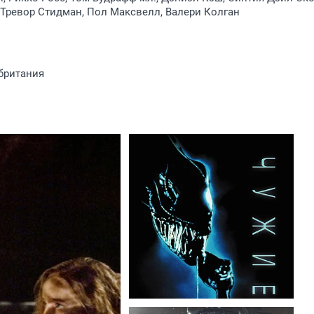
 Тревор Стидман, Пол Максвелл, Валери Колган
британия