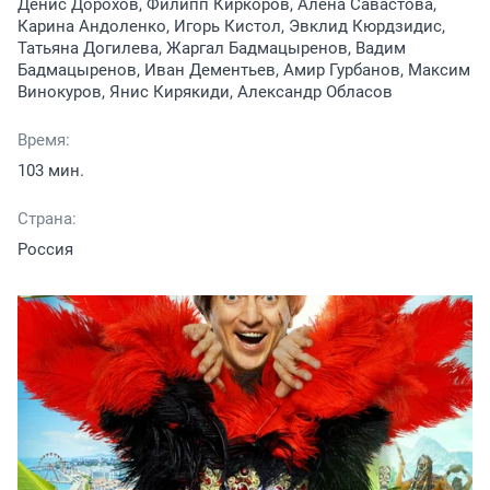
Денис Дорохов, Филипп Киркоров, Алёна Савастова,
Карина Андоленко, Игорь Кистол, Эвклид Кюрдзидис,
Татьяна Догилева, Жаргал Бадмацыренов, Вадим
Бадмацыренов, Иван Дементьев, Амир Гурбанов, Максим
Винокуров, Янис Кирякиди, Александр Обласов
Время:
103 мин.
Страна:
Россия