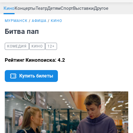
Кино
Концерты
Театр
Детям
Спорт
Выставки
Другое
МУРМАНСК
АФИША
КИНО
Битва пап
КОМЕДИЯ
КИНО
12+
Рейтинг Кинопоиска: 4.2
Купить билеты