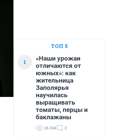
ТОП 5
«Наши урожаи
1
отличаются от
южных»: как
жительница
Заполярья
научилась
выращивать
томаты, перцы и
баклажаны
26 334
2