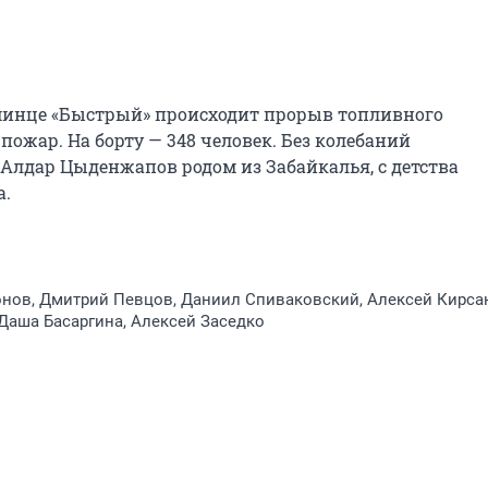
эсминце «Быстрый» происходит прорыв топливного 
пожар. На борту — 348 человек. Без колебаний 
Алдар Цыденжапов родом из Забайкалья, с детства 
а.
нов, Дмитрий Певцов, Даниил Спиваковский, Алексей Кирса
 Даша Басаргина, Алексей Заседко