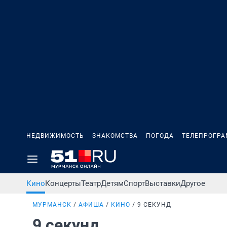
НЕДВИЖИМОСТЬ
ЗНАКОМСТВА
ПОГОДА
ТЕЛЕПРОГР
Кино
Концерты
Театр
Детям
Спорт
Выставки
Другое
МУРМАНСК
АФИША
КИНО
9 СЕКУНД
9 секунд