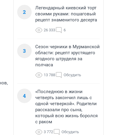
Легендарный киевский торт
2
своими руками: пошаговый
рецепт знаменитого десерта
26 333
6
Сезон черники в Мурманской
3
области: рецепт хрустящего
ягодного штруделя за
полчаса
13 788
Обсудить
нов,
«Последнюю в жизни
4
четверть закончил лишь с
одной четверкой». Родители
рассказали про сына,
который всю жизнь боролся
с раком
3 772
Обсудить