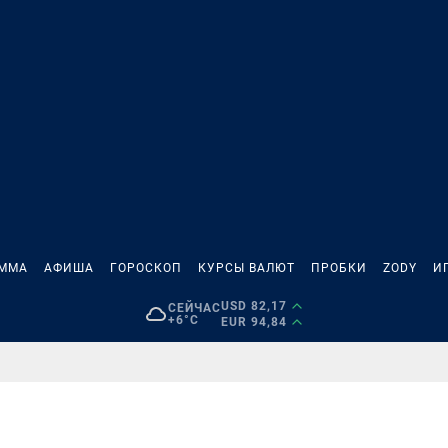
АММА
АФИША
ГОРОСКОП
КУРСЫ ВАЛЮТ
ПРОБКИ
ZODY
И
USD 82,17
СЕЙЧАС
+6°C
EUR 94,84