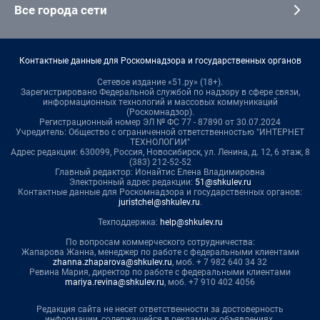
Все города сети
Контактные данные для Роскомнадзора и государственных органов
Сетевое издание «51.ру» (18+).
Зарегистрировано Федеральной службой по надзору в сфере связи,
информационных технологий и массовых коммуникаций
(Роскомнадзор).
Регистрационный номер ЭЛ № ФС 77 - 87890 от 30.07.2024
Учредитель: Общество с ограниченной ответственностью "ИНТЕРНЕТ
ТЕХНОЛОГИИ"
Адрес редакции: 630099, Россия, Новосибирск, ул. Ленина, д. 12, 6 этаж, 8
(383) 212-52-52
Главный редактор: Ионайтис Елена Владимировна
Электронный адрес редакции:
51@shkulev.ru
Контактные данные для Роскомнадзора и государственных органов:
juristchel@shkulev.ru
.
Техподдержка:
help@shkulev.ru
По вопросам коммерческого сотрудничества:
Жапарова Жанна, менеджер по работе с федеральными клиентами
zhanna.zhaparova@shkulev.ru
, моб. + 7 982 640 34 32
Ревина Мария, директор по работе с федеральными клиентами
mariya.revina@shkulev.ru
, моб. +7 910 402 4056
Редакция сайта не несет ответственности за достоверность
информации, содержащейся в рекламных объявлениях.