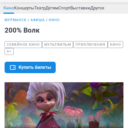
Кино
Концерты
Театр
Детям
Спорт
Выставки
Другое
МУРМАНСК
АФИША
КИНО
200% Волк
СЕМЕЙНОЕ КИНО
МУЛЬТФИЛЬМ
ПРИКЛЮЧЕНИЯ
КИНО
6+
Купить билеты